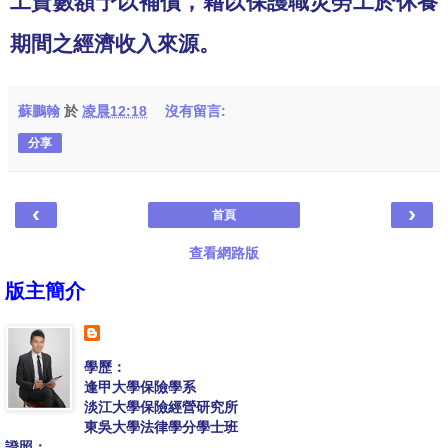
工資數額予以補償，藉以保護職災勞工於休養
期間之經濟收入來源。
蘇鵬翰
於
凌晨12:18
沒有留言:
分享
‹
›
首頁
查看網路版
版主簡介
學歷：
逢甲大學保險學系
淡江大學保險經營研究所
東吳大學法律學分學士班
證照：