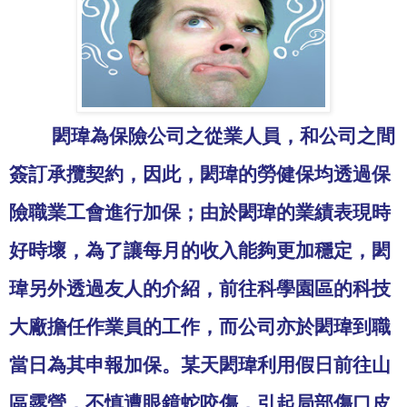
閎瑋為保險公司之從業人員，和公司之間
簽訂承攬契約，因此，閎瑋的勞健保均透過保
險職業工會進行加保；由於閎瑋的業績表現時
好時壞，為了讓每月的收入能夠更加穩定，閎
瑋另外透過友人的介紹，前往科學園區的科技
大廠擔任作業員的工作，而公司亦於閎瑋到職
當日為其申報加保。某天閎瑋利用假日前往山
區露營，不慎遭
眼鏡蛇咬傷，引起局部傷口皮