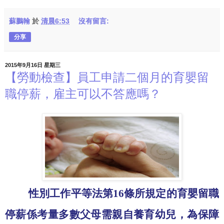
蘇鵬翰
於
清晨6:53
沒有留言:
分享
2015年9月16日 星期三
【勞動檢查】員工申請二個月的育嬰留
職停薪，雇主可以不答應嗎？
性別工作平等法第
16
條所規定的育嬰留職
停薪係考量多數父母需親自養育幼兒，為保障