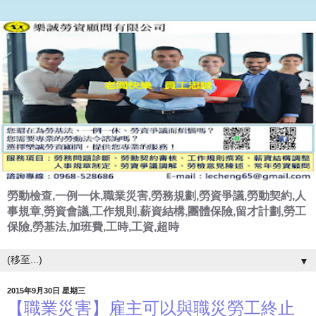
勞動檢查,一例一休,職業災害,勞務規劃,勞資爭議,勞動契約,人
事規章,勞資會議,工作規則,薪資結構,團體保險,留才計劃,勞工
保險,勞基法,加班費,工時,工資,超時
▼
2015年9月30日 星期三
【職業災害】雇主可以與職災勞工終止