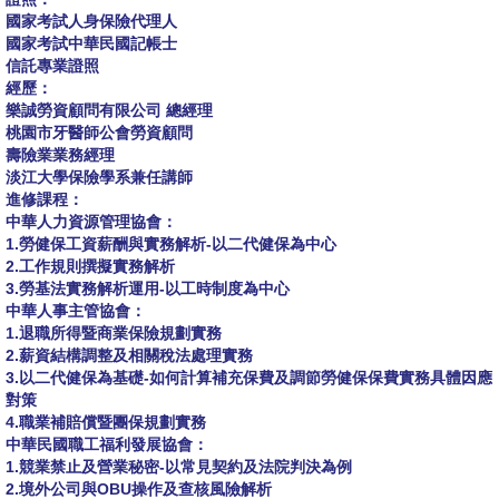
國家考試人身保險代理人
國家考試中華民國記帳士
信託專業證照
經歷：
樂誠勞資顧問有限公司 總經理
桃園市牙醫師公會勞資顧問
壽險業業務經理
淡江大學保險學系兼任講師
進修課程：
中華人力資源管理協會：
1.勞健保工資薪酬與實務解析-以二代健保為中心
2.工作規則撰擬實務解析
3.勞基法實務解析運用-以工時制度為中心
中華人事主管協會：
1.退職所得暨商業保險規劃實務
2.薪資結構調整及相關稅法處理實務
3.以二代健保為基礎-如何計算補充保費及調節勞健保保費實務具體因應
對策
4.職業補賠償暨團保規劃實務
中華民國職工福利發展協會：
1.競業禁止及營業秘密-以常見契約及法院判決為例
2.境外公司與OBU操作及查核風險解析