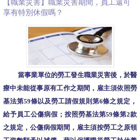
【職業災害】職業災害期間，員工還可
享有特別休假嗎？
當事業單位的勞工發生職業災害後，於醫
療中未能從事原有工作之期間，雇主須依照勞
基法第
59
條以及勞工請假規則第
6
條之規定，
給予員工公傷病假；按照勞基法第
59
條第
2
款
之規定，公傷病假期間，雇主須按勞工之原領