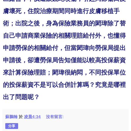
膚壞死，住院治療期間同時進行皮膚移植手
術；出院之後，身為保險業務員的
閎瑋
除了替
自己申請商業保險的相關理賠給付外，也懂得
申請勞保的相關給付，但當
閎瑋
向勞保局提出
申請後，卻遭勞保局告知僅能以較高投保薪資
來計算保險理賠；
閎瑋
很納悶，不同投保單位
的投保薪資不是可以合併計算嗎？究竟是哪裡
出了問題呢？
蘇鵬翰
於
凌晨4:34
沒有留言:
分享