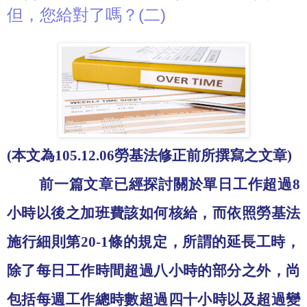
但，您給對了嗎？(二)
(
本文為
105.12.06
勞基法修正前所撰寫之文章
)
前一篇文章已經探討關於單日工作超過
8
小時以後之加班費該如何核給，而依照勞基法
施行細則第
20-1
條的規定，所謂的延長工時，
除了每日工作時間超過八小時的部分之外，尚
包括每週工作總時數超過四十小時以及超過變