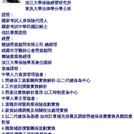
淡江大學保險經營研究所
東吳大學法律學分學士班
證照：
國家考試人身保險代理人
國家考試中華民國記帳士
信託專業證照
經歷：
樂誠勞資顧問有限公司 總經理
桃園市牙醫師公會勞資顧問
壽險業業務經理
淡江大學保險學系兼任講師
進修課程：
中華人力資源管理協會：
1.勞健保工資薪酬與實務解析-以二代健保為中心
2.工作規則撰擬實務解析
3.勞基法實務解析運用-以工時制度為中心
中華人事主管協會：
1.退職所得暨商業保險規劃實務
2.薪資結構調整及相關稅法處理實務
3.以二代健保為基礎-如何計算補充保費及調節勞健保保費實務具體因應
對策
4.職業補賠償暨團保規劃實務