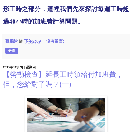
形工時之部分，這裡我們先來探討每週工時超
過
40
小時的加班費計算問題。
蘇鵬翰
於
下午2:09
沒有留言:
分享
2015年12月3日 星期四
【勞動檢查】延長工時須給付加班費，
但，您給對了嗎？(一)