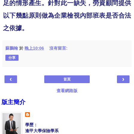
足的情形產生。針對此一缺失，勞資顧問提供
以下幾點原則做為企業檢視內部班表是否合法
之依據。
蘇鵬翰
於
晚上10:06
沒有留言:
分享
‹
›
首頁
查看網路版
版主簡介
學歷：
逢甲大學保險學系