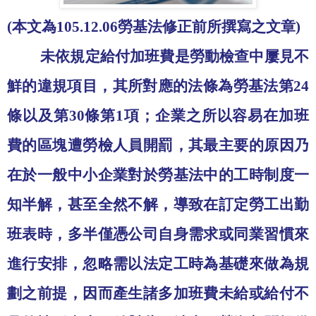
(
本文為
105.12.06
勞基法修正前所撰寫之文章
)
未依規定給付加班費是勞動檢查中屢見不
鮮的違規項目，其所對應的法條為勞基法第
24
條以及第
30
條第
1
項；企業之所以容易在加班
費的區塊遭勞檢人員開罰，其最主要的原因乃
在於一般中小企業對於勞基法中的工時制度一
知半解，甚至全然不解，導致在訂定勞工出勤
班表時，多半僅憑公司自身需求或同業習慣來
進行安排，忽略需以法定工時為基礎來做為規
劃之前提，因而產生諸多加班費未給或給付不