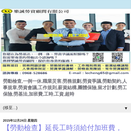
勞動檢查,一例一休,職業災害,勞務規劃,勞資爭議,勞動契約,人
事規章,勞資會議,工作規則,薪資結構,團體保險,留才計劃,勞工
保險,勞基法,加班費,工時,工資,超時
▼
2015年12月24日 星期四
【勞動檢查】延長工時須給付加班費，