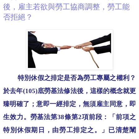
後，雇主若欲與勞工協商調整，勞工能
否拒絕？
特別休假之排定是否為勞工專屬之權利？
於去年
(105)
底勞基法修法後，這樣的概念就更
臻明確了；意即一經排定，無須雇主同意，即
生效力。勞基法第
38
條第
2
項前段：「前項之
特別休假期日，由勞工排定之。」已清楚闡