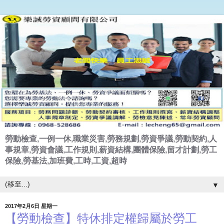
勞動檢查,一例一休,職業災害,勞務規劃,勞資爭議,勞動契約,人
事規章,勞資會議,工作規則,薪資結構,團體保險,留才計劃,勞工
保險,勞基法,加班費,工時,工資,超時
▼
2017年2月6日 星期一
【勞動檢查】特休排定權歸屬於勞工