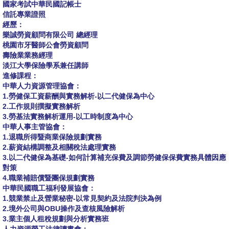
國家考試中華民國記帳士
信託專業證照
經歷：
樂誠勞資顧問有限公司 總經理
桃園市牙醫師公會勞資顧問
壽險業業務經理
淡江大學保險學系兼任講師
進修課程：
中華人力資源管理協會：
1.勞健保工資薪酬與實務解析-以二代健保為中心
2.工作規則撰擬實務解析
3.勞基法實務解析運用-以工時制度為中心
中華人事主管協會：
1.退職所得暨商業保險規劃實務
2.薪資結構調整及相關稅法處理實務
3.以二代健保為基礎-如何計算補充保費及調節勞健保保費實務具體因應
對策
4.職業補賠償暨團保規劃實務
中華民國職工福利發展協會：
1.競業禁止及營業秘密-以常見契約及法院判決為例
2.境外公司與OBU操作及查核風險解析
3.業主個人租稅規劃與分析實務班