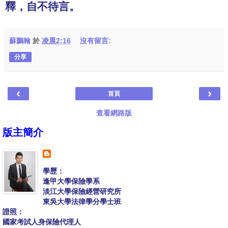
釋，自不待言。
蘇鵬翰
於
凌晨2:16
沒有留言:
分享
‹
›
首頁
查看網路版
版主簡介
學歷：
逢甲大學保險學系
淡江大學保險經營研究所
東吳大學法律學分學士班
證照：
國家考試人身保險代理人