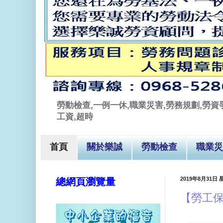
勞動檢查,一例一休,職業災害,勞務規劃,勞資爭
工資,超時
首頁
關於樂誠
勞動檢查
職業災
2019年8月31日
總網頁瀏覽量
【勞工