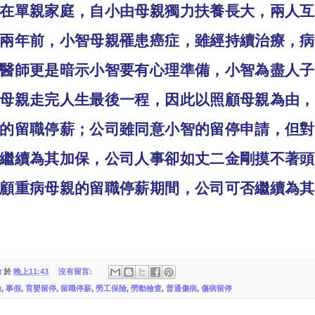
在單親家庭，自小由母親獨力扶養長大，兩人互
兩年前，小智母親罹患癌症，雖經持續治療，病
醫師更是暗示小智要有心理準備，小智為盡人子
母親走完人生最後一程，因此以照顧母親為由，
的留職停薪；公司雖同意小智的留停申請，但對
繼續為其加保，公司人事卻如丈二金剛摸不著頭
顧重病母親的留職停薪期間，公司可否繼續為其
翰
於
晚上11:43
沒有留言:
險
,
事假
,
育嬰留停
,
留職停薪
,
勞工保險
,
勞動檢查
,
普通傷病
,
傷病留停