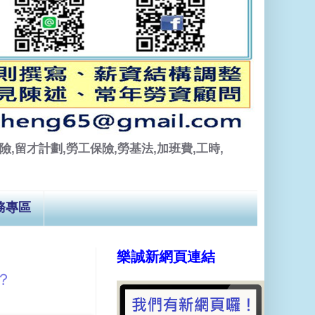
,留才計劃,勞工保險,勞基法,加班費,工時,
務專區
樂誠新網頁連結
？