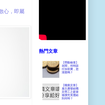
散心，即屬
熱門文章
【勞動檢查】
老闆，何時該
付加班費，您
清楚嗎？
【職業災害】
雇主應發給職
災勞工之薪資
補償究竟需給
到何時？