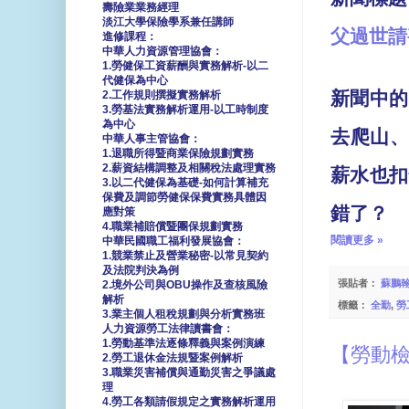
壽險業業務經理
淡江大學保險學系兼任講師
父過世請
進修課程：
中華人力資源管理協會：
1.勞健保工資薪酬與實務解析-以二
代健保為中心
新聞中的
2.工作規則撰擬實務解析
3.勞基法實務解析運用-以工時制度
為中心
去爬山
中華人事主管協會：
1.退職所得暨商業保險規劃實務
2.薪資結構調整及相關稅法處理實務
薪水也扣
3.以二代健保為基礎-如何計算補充
保費及調節勞健保保費實務具體因
錯了？
應對策
4.職業補賠償暨團保規劃實務
閱讀更多 »
中華民國職工福利發展協會：
1.競業禁止及營業秘密-以常見契約
及法院判決為例
張貼者：
蘇鵬
2.境外公司與OBU操作及查核風險
解析
標籤：
全勤
,
勞
3.業主個人租稅規劃與分析實務班
人力資源勞工法律讀書會：
1.勞動基準法逐條釋義與案例演練
【勞動
2.勞工退休金法規暨案例解析
3.職業災害補償與通勤災害之爭議處
理
4.勞工各類請假規定之實務解析運用