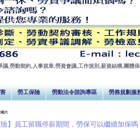
議,勞動契約,人事規章,勞資會議,工作規則,薪資結構,團體保險
害
勞工保險
勞動法令諮詢專區
勞務規劃服
 星期六
保險】員工留職停薪期間，勞保可以繼續加保嗎