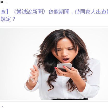
 星期一
檢查】《樂誠說新聞》喪假期間，偕同家人出遊
假規定？
：