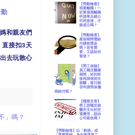
【勞動檢查】
我要離職！一
全勤
定要填寫離職
申請單且經公
司同意後，才
能成立嗎？
媽和親友們
【勞動檢查】
產假期間需給
付績效獎金
，直接扣
3
天
嗎？若有需
要，又該如何
發放？
出去玩散心
【勞工保險】
員工職災醫療
期間，於到班
後再請假前往
就醫，當日能
否申請勞保傷
病給付呢？
【職業災害】
勞工因職災就
醫所支出的交
通費用，該由
不」嗎？
公司吸收嗎？
【勞動檢查】以「虧損」或
「業務緊縮」為由資遣員工