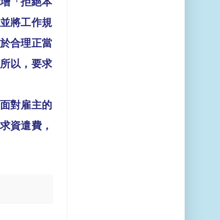
增「拒絕本
並將工作規
於合理正當
所以，要求
面對雇主的
求資遣費，