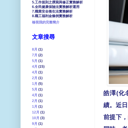
5.工作規則之撰寫與修正實務解析
6.全民健康保險法實務解析運用
7.職業安全衛生法實務解析
8.職工福利金條例實務解析
檢視我的完整簡介
文章搜尋
8月
(1)
7月
(2)
5月
(1)
4月
(15)
4月
(1)
2月
(1)
1月
(5)
5月
(1)
皓澤
(
化
4月
(1)
2月
(1)
績。近日
1月
(1)
12月
(1)
前提下，
10月
(3)
9月
(1)