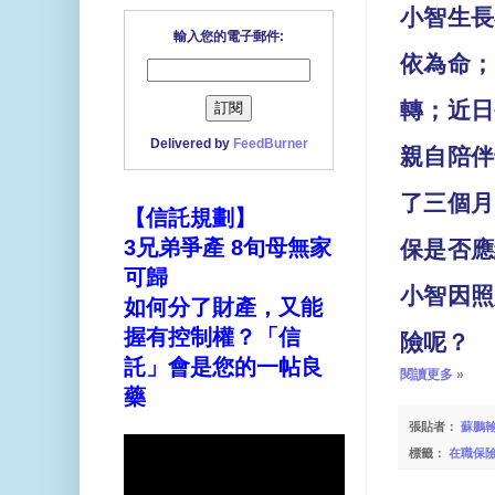
小智生長
輸入您的電子郵件:
依為命；
轉；近日
Delivered by
FeedBurner
親自陪伴
了三個月
【信託規劃】
3兄弟爭產 8旬母無家
保是否應
可歸
小智因照
如何分了財產，又能
握有控制權？「信
險呢？
託」會是您的一帖良
閱讀更多 »
藥
張貼者：
蘇鵬
標籤：
在職保