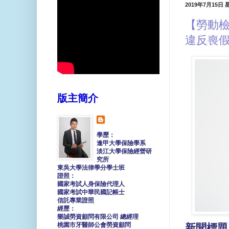
2019年7月15日
【勞動
違反喪
版主簡介
學歷：
逢甲大學保險學系
淡江大學保險經營研
究所
東吳大學法律學分學士班
證照：
國家考試人身保險代理人
國家考試中華民國記帳士
信託專業證照
經歷：
樂誠勞資顧問有限公司 總經理
桃園市牙醫師公會勞資顧問
新聞標題