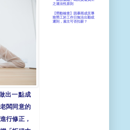
之適法性原則
【勞動檢查】因暴雨成災導
致勞工於工作日無法出勤或
遲到，雇主可否扣薪？
做出一點成
老闆同意的
進行修正，