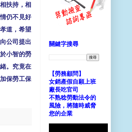
相扶持，相
情仍不見好
孝道，希望
向公司提出
關鍵字搜尋
於小智的勞
緒。究竟在
【勞務顧問】
加保勞工保
女銷產假自願上班
廠長吃官司
不熟稔勞動法令的
風險，將隨時威脅
您的企業