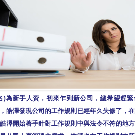
名
)
為新手人資，初來乍到新公司，總希望趕緊
，皓澤發現公司的工作規則已經年久失修了，在
皓澤開始著手針對工作規則中與法令不符的地方