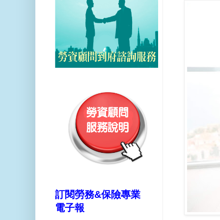
訂閱勞務&保險專業
電子報