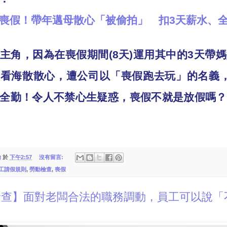
喪假！帶年邁母散心「被偷拍」 扣
3
天薪水、
主角，因為在喪假期間
(8
天
)
運用其中的
3
天帶媽
、看海散散心，遭公司以「喪假跑去玩」的名義
全勤！令人不禁心生疑惑，喪假不就是放假嗎？
翰
於
下午2:57
沒有留言:
工請假規則
,
勞動檢查
,
喪假
檢查】面對老闆合法的職務調動，員工可以說「