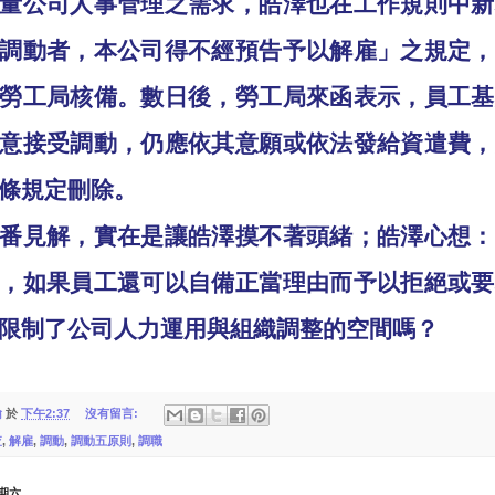
量公司人事管理之需求，皓澤也在工作規則中新
調動者，本公司得不經預告予以解雇」之規定，
勞工局核備。數日後，勞工局來函表示，員工基
意接受調動，仍應依其意願或依法發給資遣費，
條規定刪除。
番見解，實在是讓皓澤摸不著頭緒；皓澤心想：
，如果員工還可以自備正當理由而予以拒絕或要
限制了公司人力運用與組織調整的空間嗎？
翰
於
下午2:37
沒有留言:
查
,
解雇
,
調動
,
調動五原則
,
調職
星期六