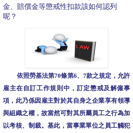
金、賠償金等懲戒性扣款該如何認列
呢？
依照勞基法第
70
條第
6
、
7
款之規定，允許
雇主在自訂工作規則中，訂定懲戒及解僱事
項，此乃係因雇主對於其自身之企業享有領導
與組織之權，故當然可對其所屬員工之行為加
以考核、制裁。基此，當事業單位之員工觸犯