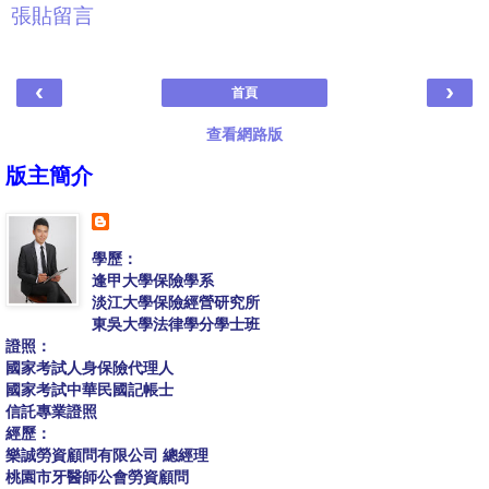
張貼留言
‹
›
首頁
查看網路版
版主簡介
學歷：
逢甲大學保險學系
淡江大學保險經營研究所
東吳大學法律學分學士班
證照：
國家考試人身保險代理人
國家考試中華民國記帳士
信託專業證照
經歷：
樂誠勞資顧問有限公司 總經理
桃園市牙醫師公會勞資顧問