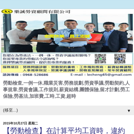
勞動檢查,一例一休,職業災害,勞務規劃,勞資爭議,勞動契約,人
事規章,勞資會議,工作規則,薪資結構,團體保險,留才計劃,勞工
保險,勞基法,加班費,工時,工資,超時
▼
2015年10月27日 星期二
【勞動檢查】在計算平均工資時，違約