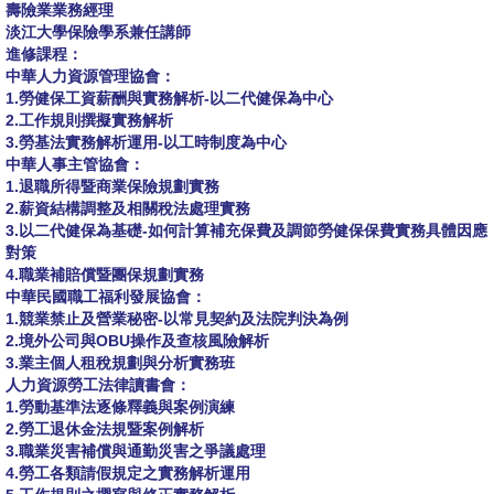
壽險業業務經理
淡江大學保險學系兼任講師
進修課程：
中華人力資源管理協會：
1.勞健保工資薪酬與實務解析-以二代健保為中心
2.工作規則撰擬實務解析
3.勞基法實務解析運用-以工時制度為中心
中華人事主管協會：
1.退職所得暨商業保險規劃實務
2.薪資結構調整及相關稅法處理實務
3.以二代健保為基礎-如何計算補充保費及調節勞健保保費實務具體因應
對策
4.職業補賠償暨團保規劃實務
中華民國職工福利發展協會：
1.競業禁止及營業秘密-以常見契約及法院判決為例
2.境外公司與OBU操作及查核風險解析
3.業主個人租稅規劃與分析實務班
人力資源勞工法律讀書會：
1.勞動基準法逐條釋義與案例演練
2.勞工退休金法規暨案例解析
3.職業災害補償與通勤災害之爭議處理
4.勞工各類請假規定之實務解析運用