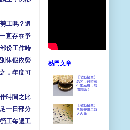
時勞工嗎？這
一直存在爭
部份工作時
別休假依勞
熱門文章
之，年度可
【勞動檢查】
老闆，何時該
付加班費，您
清楚嗎？
作時間之比
【勞動檢查】
足一日部分
八週變形工時
之內涵
勞工每週工