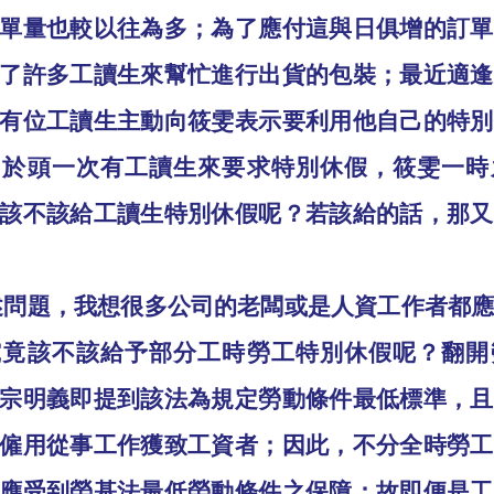
單量也較以往為多；為了應付這與日俱增的訂單
了許多工讀生來幫忙進行出貨的包裝；最近適逢
有位工讀生主動向筱雯表示要利用他自己的特別
由於頭一次有工讀生來要求特別休假，筱雯一時
該不該給工讀生特別休假呢？若該給的話，那又
述問題，我想很多公司的老闆或是人資工作者都
究竟該不該給予部分工時勞工特別休假呢？翻開
宗明義即提到該法為規定勞動條件最低標準，且
僱用從事工作獲致工資者；因此，不分全時勞工
應受到勞基法最低勞動條件之保障；故即便是工