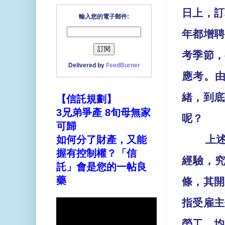
日上，訂
輸入您的電子郵件:
年都增聘
考季節，
Delivered by
FeedBurner
應考。
緒，到底
【信託規劃】
3兄弟爭產 8旬母無家
呢？
可歸
上
如何分了財產，又能
握有控制權？「信
經驗，
託」會是您的一帖良
藥
條，其開
指受雇主
勞工，均