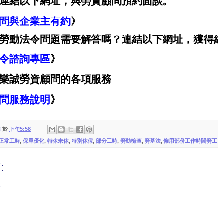
連結以下網址，與勞資顧問預約面談。
問與企業主有約
》
勞動法令問題需要解答嗎？連結以下網址，獲得
令諮詢專區
》
樂誠勞資顧問的各項服務
問服務說明
》
翰
於
下午5:58
正常工時
,
保單優化
,
特休未休
,
特別休假
,
部分工時
,
勞動檢查
,
勞基法
,
僱用部份工作時間勞工
:
言