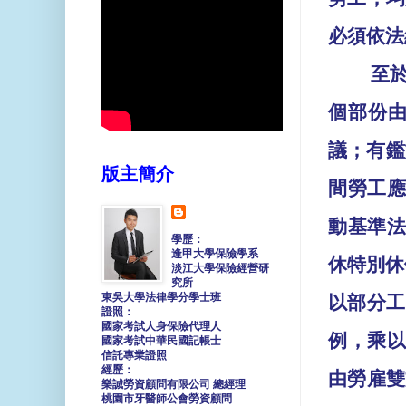
必須依法
至
個部份
議；有鑑
版主簡介
間勞工
動基準
學歷：
逢甲大學保險學系
休特別休
淡江大學保險經營研
究所
東吳大學法律學分學士班
以部分工
證照：
國家考試人身保險代理人
例，乘
國家考試中華民國記帳士
信託專業證照
經歷：
由勞雇雙
樂誠勞資顧問有限公司 總經理
桃園市牙醫師公會勞資顧問