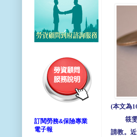
(
本文為
1
筱
訂閱勞務&保險專業
電子報
請教。近