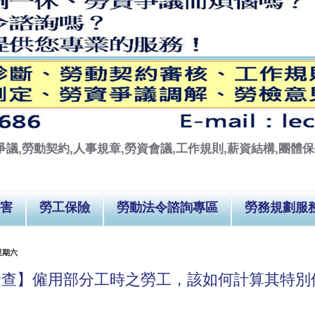
議,勞動契約,人事規章,勞資會議,工作規則,薪資結構,團體保險
害
勞工保險
勞動法令諮詢專區
勞務規劃服
 星期六
檢查】僱用部分工時之勞工，該如何計算其特別