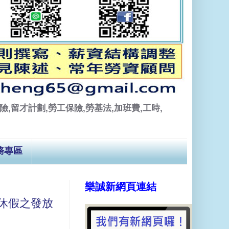
,留才計劃,勞工保險,勞基法,加班費,工時,
務專區
樂誠新網頁連結
休假之發放