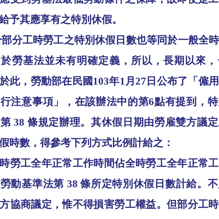
給予其應享有之特別休假。
於部分工時勞工之特別休假日數也等同於一般全
由於勞基法並未有明確定義，所以，長期以來，
於此，勞動部在民國
103
年
1
月
27
日公布了「僱用
應行注意事項」，在該辦法中的第
6
點有提到，特
法第
38
條規定辦理。其休假日期由勞雇雙方議定
假時數，得參考下列方式比例計給之：
時勞工全年正常工作時間佔全時勞工全年正常工
以勞動基準法第
38
條所定特別休假日數計給。不
方協商議定，惟不得損害勞工權益。但部分工時