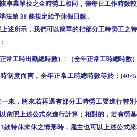
該事業單位之全時勞工相同，僅每日工作時數較
準法第
38
條規定給予休假日數。
據上述所示，我們可以簡單的把部分工時勞工之
：
正常工時出勤總時數）
÷
（全年正常工時總時數
工時制度而言，全年正常工時總時數等於：
(40
×
5
此一來，將來若再遇有部分工時勞工要進行特別
以依照上述公式來進行計算；相對的，若有勞基
第
3
款特休未休之情形時，雇主也可以上述公式來