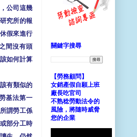
，公司這幾
研究所的報
休假來進行
關鍵字搜尋
之間沒有頭
該如何計算
【勞務顧問】
應該有類似的
女銷產假自願上班
廠長吃官司
勞基法第一
不熟稔勞動法令的
風險，將隨時威脅
所謂勞工係
您的企業
或部分工時
讀生，仍然