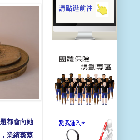
問題都會向她
，業績蒸蒸