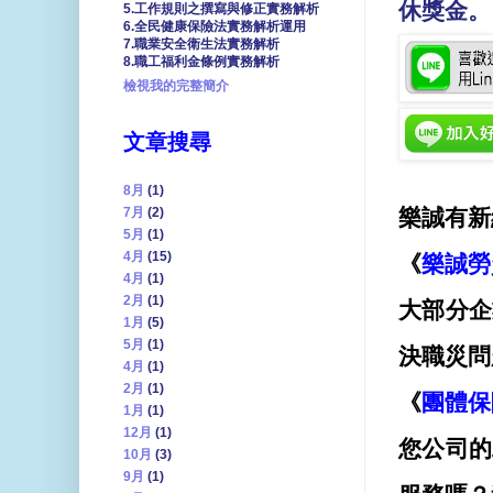
休獎金。
5.工作規則之撰寫與修正實務解析
6.全民健康保險法實務解析運用
7.職業安全衛生法實務解析
8.職工福利金條例實務解析
檢視我的完整簡介
文章搜尋
8月
(1)
7月
(2)
樂誠有新
5月
(1)
4月
(15)
《
樂誠勞
4月
(1)
2月
(1)
大部分企
1月
(5)
5月
(1)
決職災問
4月
(1)
2月
(1)
《
團體保
1月
(1)
12月
(1)
您公司的
10月
(3)
9月
(1)