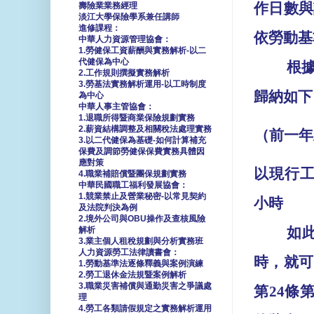
作日數與
壽險業業務經理
淡江大學保險學系兼任講師
進修課程：
依勞動基
中華人力資源管理協會：
1.勞健保工資薪酬與實務解析-以二
代健保為中心
根
2.工作規則撰擬實務解析
3.勞基法實務解析運用-以工時制度
歸納如下
為中心
中華人事主管協會：
1.退職所得暨商業保險規劃實務
2.薪資結構調整及相關稅法處理實務
（前一年
3.以二代健保為基礎-如何計算補充
保費及調節勞健保保費實務具體因
應對策
以現行
4.職業補賠償暨團保規劃實務
中華民國職工福利發展協會：
1.競業禁止及營業秘密-以常見契約
小時
及法院判決為例
2.境外公司與OBU操作及查核風險
如
解析
3.業主個人租稅規劃與分析實務班
人力資源勞工法律讀書會：
時，就可
1.勞動基準法逐條釋義與案例演練
2.勞工退休金法規暨案例解析
3.職業災害補償與通勤災害之爭議處
第
24
條
理
4.勞工各類請假規定之實務解析運用