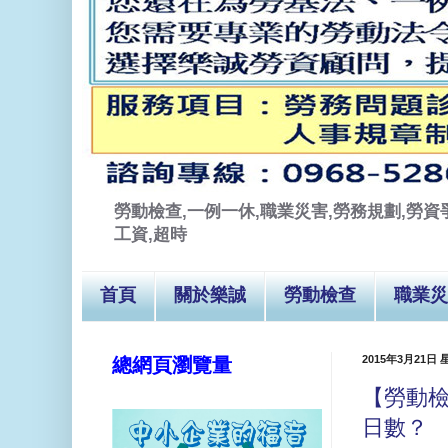
勞動檢查,一例一休,職業災害,勞務規劃,勞資爭
工資,超時
首頁
關於樂誠
勞動檢查
職業災
2015年3月21日
總網頁瀏覽量
【勞動
日數？