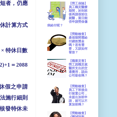
短者，仍應
【勞工保險】
員工職災醫療
期間，於到班
後再請假前往
就醫，當日能
否申請勞保傷
特休計算方式
病給付呢？
【勞動檢查】
產假期間需給
付績效獎金
嗎？若有需
要，又該如何
）
× 
特休日數
發放？
【職業災害】
2)+1
＝
2088
勞工因職災就
醫所支出的交
通費用，該由
公司吸收嗎？
休假之申請
【勞動檢查】
員工下班後自
行留置公司，
法施行細則
未提出加班申
請，就可以不
算加班嗎？
核發特休未
【勞動檢查】
《樂誠說新