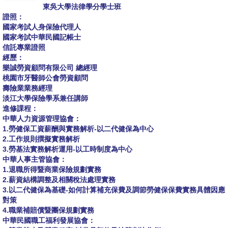
東吳大學法律學分學士班
證照：
國家考試人身保險代理人
國家考試中華民國記帳士
信託專業證照
經歷：
樂誠勞資顧問有限公司 總經理
桃園市牙醫師公會勞資顧問
壽險業業務經理
淡江大學保險學系兼任講師
進修課程：
中華人力資源管理協會：
1.勞健保工資薪酬與實務解析-以二代健保為中心
2.工作規則撰擬實務解析
3.勞基法實務解析運用-以工時制度為中心
中華人事主管協會：
1.退職所得暨商業保險規劃實務
2.薪資結構調整及相關稅法處理實務
3.以二代健保為基礎-如何計算補充保費及調節勞健保保費實務具體因應
對策
4.職業補賠償暨團保規劃實務
中華民國職工福利發展協會：