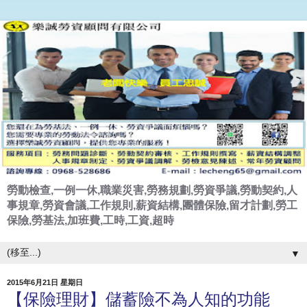
勞動檢查,一例一休,職業災害,勞務規劃,勞資爭議,勞動契約,人
事規章,勞資會議,工作規則,薪資結構,團體保險,留才計劃,勞工
保險,勞基法,加班費,工時,工資,超時
▼
2015年6月21日 星期日
【保險理財】儲蓄險不為人知的功能