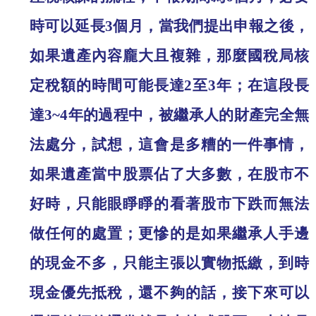
時可以延長
3
個月，當我們提出申報之後，
如果遺產內容龐大且複雜，那麼國稅局核
定稅額的時間可能長達
2
至
3
年；在這段長
達
3~4
年的過程中，被繼承人的財產完全無
法處分，試想，這會是多糟的一件事情，
如果遺產當中股票佔了大多數，在股市不
好時，只能眼睜睜的看著股市下跌而無法
做任何的處置；更慘的是如果繼承人手邊
的現金不多，只能主張以實物抵繳，到時
現金優先抵稅，還不夠的話，接下來可以