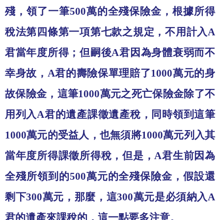
殘，領了一筆
500
萬的全殘保險金，根據所得
稅法第四條第一項第七款之規定，不用計入
A
君當年度所得；但嗣後
A
君因為身體衰弱而不
幸身故，
A
君的壽險保單理賠了
1000
萬元的身
故保險金，這筆
1000
萬元之死亡保險金除了不
用列入
A
君的遺產課徵遺產稅，同時領到這筆
1000
萬元的受益人，也無須將
1000
萬元列入其
當年度所得課徵所得稅，但是，
A
君生前因為
全殘所領到的
500
萬元的全殘保險金，假設還
剩下
300
萬元，那麼，這
300
萬元是必須納入
A
君的遺產來課稅的，這一點要多注意。