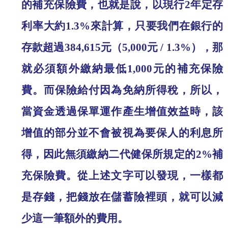
的補充保險費，也就是說，以現行
2
年定存
利率大約
1.3%
來計算，只要我們在銀行的
存款超過
384,615
元（
5,000
元
/ 1.3%
），那
就必須額外繳納最低
1,000
元的補充保險
費。而保險給付因為免納所得稅，所以，
當資金透過保單運作產生增值效益時，該
增值的部分並不會被視為要保人的利息所
得，因此無須繳納二代健保所規定的
2%
補
充保險費。從上述文字可以發現，一樣都
是存錢，把錢放在儲蓄險裡頭，就可以減
少這一筆額外的費用。