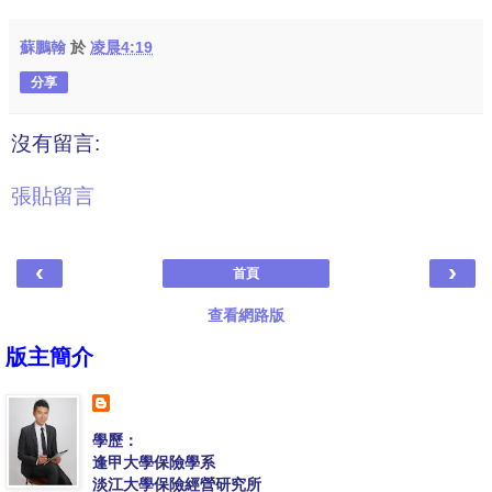
蘇鵬翰
於
凌晨4:19
分享
沒有留言:
張貼留言
‹
›
首頁
查看網路版
版主簡介
學歷：
逢甲大學保險學系
淡江大學保險經營研究所