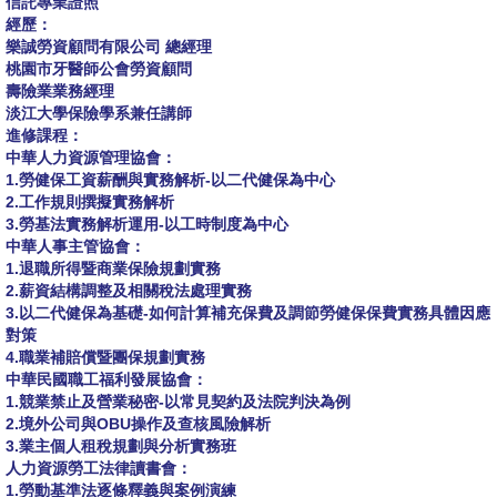
信託專業證照
經歷：
樂誠勞資顧問有限公司 總經理
桃園市牙醫師公會勞資顧問
壽險業業務經理
淡江大學保險學系兼任講師
進修課程：
中華人力資源管理協會：
1.勞健保工資薪酬與實務解析-以二代健保為中心
2.工作規則撰擬實務解析
3.勞基法實務解析運用-以工時制度為中心
中華人事主管協會：
1.退職所得暨商業保險規劃實務
2.薪資結構調整及相關稅法處理實務
3.以二代健保為基礎-如何計算補充保費及調節勞健保保費實務具體因應
對策
4.職業補賠償暨團保規劃實務
中華民國職工福利發展協會：
1.競業禁止及營業秘密-以常見契約及法院判決為例
2.境外公司與OBU操作及查核風險解析
3.業主個人租稅規劃與分析實務班
人力資源勞工法律讀書會：
1.勞動基準法逐條釋義與案例演練