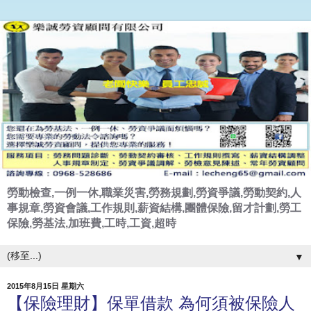
勞動檢查,一例一休,職業災害,勞務規劃,勞資爭議,勞動契約,人
事規章,勞資會議,工作規則,薪資結構,團體保險,留才計劃,勞工
保險,勞基法,加班費,工時,工資,超時
▼
2015年8月15日 星期六
【保險理財】保單借款 為何須被保險人