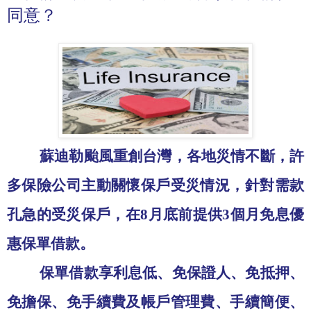
同意？
蘇迪勒颱風重創台灣，各地災情不斷，許
多保險公司主動關懷保戶受災情況，針對需款
孔急的受災保戶，在
8
月底前提供
3
個月免息優
惠保單借款。
保單借款享利息低、免保證人、免抵押、
免擔保、免手續費及帳戶管理費、手續簡便、